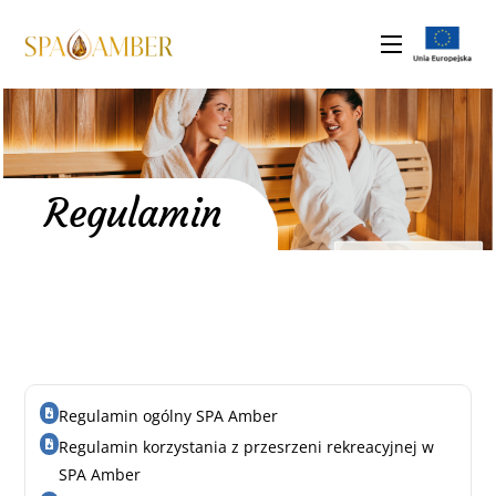
do
Skip
treści
to
Menu
content
Regulamin
Regulamin ogólny SPA Amber
Regulamin korzystania z przesrzeni rekreacyjnej w
SPA Amber