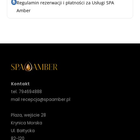
Regulamin rezerwacji i płatności za Usługi SPA
Amber
Kontakt
tel. 794694888
mail recepcja@spaamber.pl
Plaża, wejście 28
Krynica Morska
Ul. Bałtycka
82-120